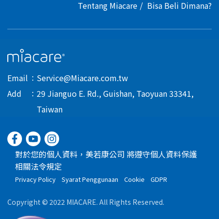
Tentang Miacare
Bisa Beli Dimana?
Email
Service@Miacare.com.tw
Add
29 Jianguo E. Rd., Guishan, Taoyuan 33341,
Taiwan
對於您的個人資料，美若康公司 將遵守個人資料保護
相關法令規定
Privacy Policy
Syarat Penggunaan
Cookie
GDPR
Copyright © 2022 MIACARE. All Rights Reserved.