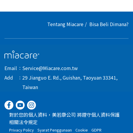
Tentang Miacare
Bisa Beli Dimana?
Email
Service@Miacare.com.tw
Add
29 Jianguo E. Rd., Guishan, Taoyuan 33341,
Taiwan
對於您的個人資料，美若康公司 將遵守個人資料保護
相關法令規定
Privacy Policy
Syarat Penggunaan
Cookie
GDPR